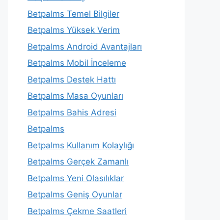
Betpalms Temel Bilgiler
Betpalms Yüksek Verim
Betpalms Android Avantajları
Betpalms Mobil İnceleme
Betpalms Destek Hattı
Betpalms Masa Oyunları
Betpalms Bahis Adresi
Betpalms
Betpalms Kullanım Kolaylığı
Betpalms Gerçek Zamanlı
Betpalms Yeni Olasılıklar
Betpalms Geniş Oyunlar
Betpalms Çekme Saatleri