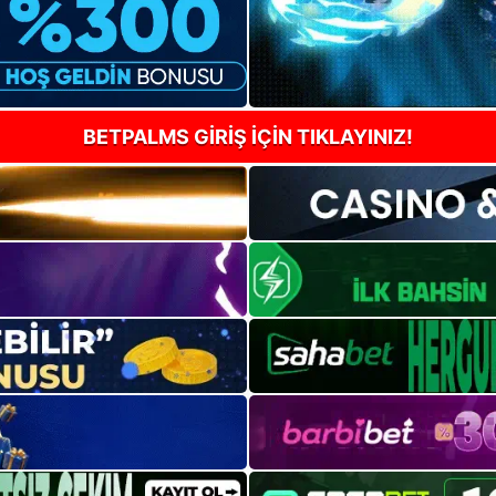
BETPALMS GİRİŞ İÇİN TIKLAYINIZ!