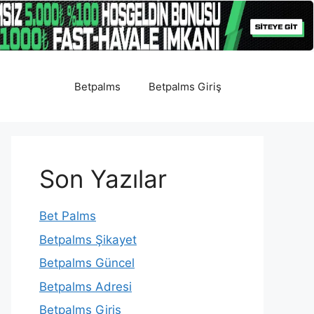
Betpalms
Betpalms Giriş
Son Yazılar
Bet Palms
Betpalms Şikayet
Betpalms Güncel
Betpalms Adresi
Betpalms Giriş