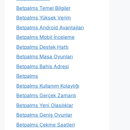
Betpalms Temel Bilgiler
Betpalms Yüksek Verim
Betpalms Android Avantajları
Betpalms Mobil İnceleme
Betpalms Destek Hattı
Betpalms Masa Oyunları
Betpalms Bahis Adresi
Betpalms
Betpalms Kullanım Kolaylığı
Betpalms Gerçek Zamanlı
Betpalms Yeni Olasılıklar
Betpalms Geniş Oyunlar
Betpalms Çekme Saatleri