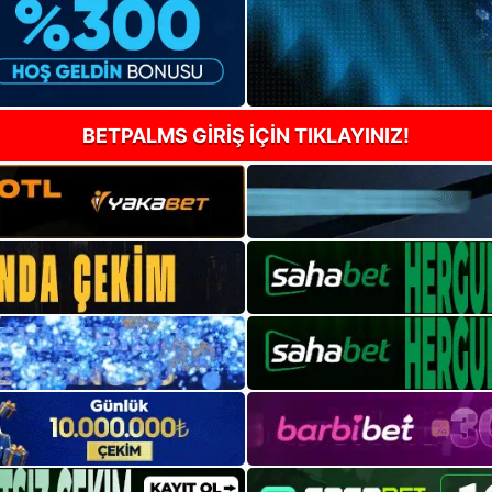
BETPALMS GİRİŞ İÇİN TIKLAYINIZ!