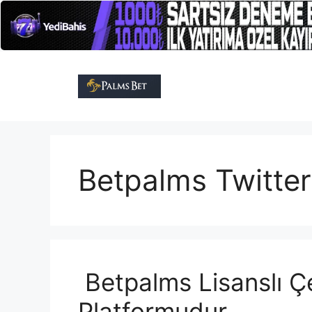
İçeriğe
atla
Betpalms Twitter
Betpalms Lisanslı Çe
Platformudur