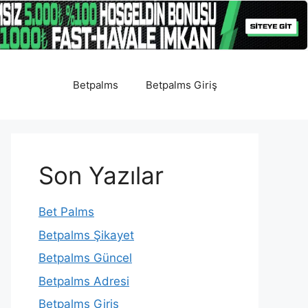
Betpalms
Betpalms Giriş
Son Yazılar
Bet Palms
Betpalms Şikayet
Betpalms Güncel
Betpalms Adresi
Betpalms Giriş