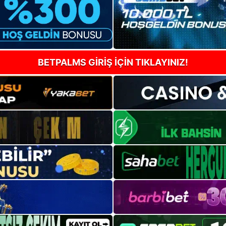
BETPALMS GİRİŞ İÇİN TIKLAYINIZ!