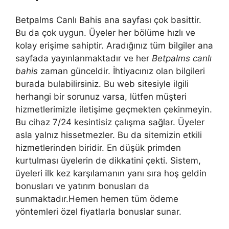
Betpalms Canlı Bahis ana sayfası çok basittir.
Bu da çok uygun. Üyeler her bölüme hızlı ve
kolay erişime sahiptir. Aradığınız tüm bilgiler ana
sayfada yayınlanmaktadır ve her
Betpalms canlı
bahis
zaman günceldir. İhtiyacınız olan bilgileri
burada bulabilirsiniz. Bu web sitesiyle ilgili
herhangi bir sorunuz varsa, lütfen müşteri
hizmetlerimizle iletişime geçmekten çekinmeyin.
Bu cihaz 7/24 kesintisiz çalışma sağlar. Üyeler
asla yalnız hissetmezler. Bu da sitemizin etkili
hizmetlerinden biridir. En düşük primden
kurtulması üyelerin de dikkatini çekti. Sistem,
üyeleri ilk kez karşılamanın yanı sıra hoş geldin
bonusları ve yatırım bonusları da
sunmaktadır.Hemen hemen tüm ödeme
yöntemleri özel fiyatlarla bonuslar sunar.