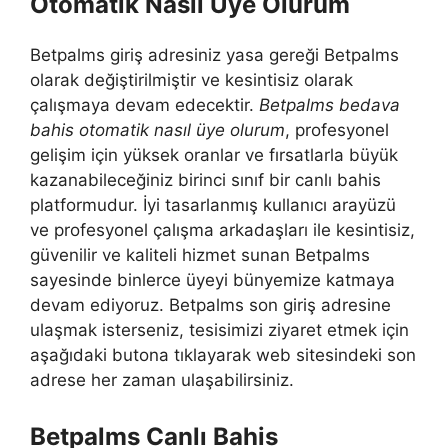
Otomatik Nasıl Üye Olurum
Betpalms giriş adresiniz yasa gereği Betpalms
olarak değiştirilmiştir ve kesintisiz olarak
çalışmaya devam edecektir.
Betpalms bedava
bahis otomatik nasıl üye olurum
, profesyonel
gelişim için yüksek oranlar ve fırsatlarla büyük
kazanabileceğiniz birinci sınıf bir canlı bahis
platformudur. İyi tasarlanmış kullanıcı arayüzü
ve profesyonel çalışma arkadaşları ile kesintisiz,
güvenilir ve kaliteli hizmet sunan Betpalms
sayesinde binlerce üyeyi bünyemize katmaya
devam ediyoruz. Betpalms son giriş adresine
ulaşmak isterseniz, tesisimizi ziyaret etmek için
aşağıdaki butona tıklayarak web sitesindeki son
adrese her zaman ulaşabilirsiniz.
Betpalms Canlı Bahis