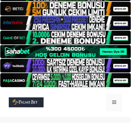
İçeriğe
atla
Menü