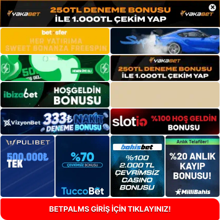
×
BETPALMS GİRİŞ İÇİN TIKLAYINIZ!