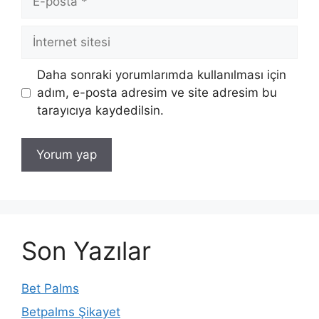
posta
İnternet
sitesi
Daha sonraki yorumlarımda kullanılması için
adım, e-posta adresim ve site adresim bu
tarayıcıya kaydedilsin.
Son Yazılar
Bet Palms
Betpalms Şikayet