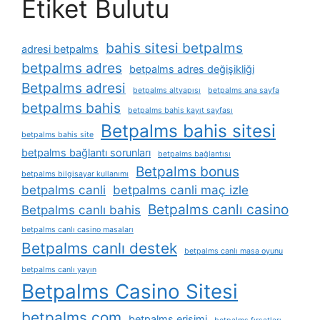
Etiket Bulutu
bahis sitesi betpalms
adresi betpalms
betpalms adres
betpalms adres değişikliği
Betpalms adresi
betpalms altyapısı
betpalms ana sayfa
betpalms bahis
betpalms bahis kayıt sayfası
Betpalms bahis sitesi
betpalms bahis site
betpalms bağlantı sorunları
betpalms bağlantısı
Betpalms bonus
betpalms bilgisayar kullanımı
betpalms canli
betpalms canli maç izle
Betpalms canlı casino
Betpalms canlı bahis
betpalms canlı casino masaları
Betpalms canlı destek
betpalms canlı masa oyunu
betpalms canlı yayın
Betpalms Casino Sitesi
betpalms com
betpalms erişimi