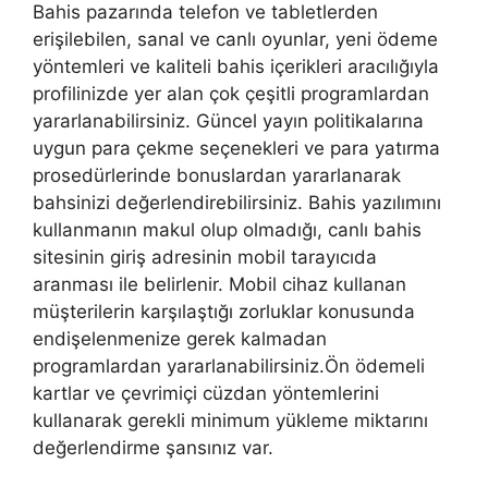
Bahis pazarında telefon ve tabletlerden
erişilebilen, sanal ve canlı oyunlar, yeni ödeme
yöntemleri ve kaliteli bahis içerikleri aracılığıyla
profilinizde yer alan çok çeşitli programlardan
yararlanabilirsiniz. Güncel yayın politikalarına
uygun para çekme seçenekleri ve para yatırma
prosedürlerinde bonuslardan yararlanarak
bahsinizi değerlendirebilirsiniz. Bahis yazılımını
kullanmanın makul olup olmadığı, canlı bahis
sitesinin giriş adresinin mobil tarayıcıda
aranması ile belirlenir. Mobil cihaz kullanan
müşterilerin karşılaştığı zorluklar konusunda
endişelenmenize gerek kalmadan
programlardan yararlanabilirsiniz.Ön ödemeli
kartlar ve çevrimiçi cüzdan yöntemlerini
kullanarak gerekli minimum yükleme miktarını
değerlendirme şansınız var.