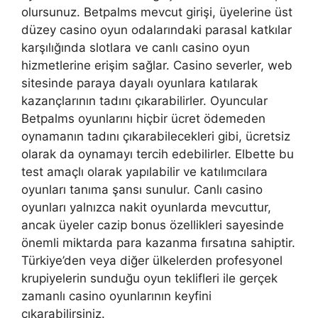
olursunuz. Betpalms mevcut girişi, üyelerine üst
düzey casino oyun odalarındaki parasal katkılar
karşılığında slotlara ve canlı casino oyun
hizmetlerine erişim sağlar. Casino severler, web
sitesinde paraya dayalı oyunlara katılarak
kazançlarının tadını çıkarabilirler. Oyuncular
Betpalms oyunlarını hiçbir ücret ödemeden
oynamanın tadını çıkarabilecekleri gibi, ücretsiz
olarak da oynamayı tercih edebilirler. Elbette bu
test amaçlı olarak yapılabilir ve katılımcılara
oyunları tanıma şansı sunulur. Canlı casino
oyunları yalnızca nakit oyunlarda mevcuttur,
ancak üyeler cazip bonus özellikleri sayesinde
önemli miktarda para kazanma fırsatına sahiptir.
Türkiye’den veya diğer ülkelerden profesyonel
krupiyelerin sunduğu oyun teklifleri ile gerçek
zamanlı casino oyunlarının keyfini
çıkarabilirsiniz.