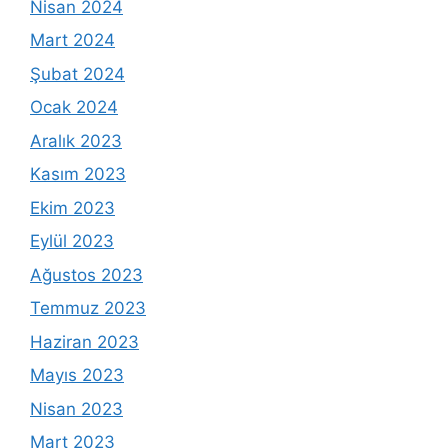
Nisan 2024
Mart 2024
Şubat 2024
Ocak 2024
Aralık 2023
Kasım 2023
Ekim 2023
Eylül 2023
Ağustos 2023
Temmuz 2023
Haziran 2023
Mayıs 2023
Nisan 2023
Mart 2023