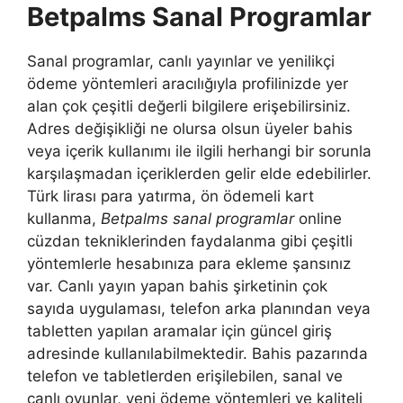
Betpalms Sanal Programlar
Sanal programlar, canlı yayınlar ve yenilikçi
ödeme yöntemleri aracılığıyla profilinizde yer
alan çok çeşitli değerli bilgilere erişebilirsiniz.
Adres değişikliği ne olursa olsun üyeler bahis
veya içerik kullanımı ile ilgili herhangi bir sorunla
karşılaşmadan içeriklerden gelir elde edebilirler.
Türk lirası para yatırma, ön ödemeli kart
kullanma,
Betpalms sanal programlar
online
cüzdan tekniklerinden faydalanma gibi çeşitli
yöntemlerle hesabınıza para ekleme şansınız
var. Canlı yayın yapan bahis şirketinin çok
sayıda uygulaması, telefon arka planından veya
tabletten yapılan aramalar için güncel giriş
adresinde kullanılabilmektedir. Bahis pazarında
telefon ve tabletlerden erişilebilen, sanal ve
canlı oyunlar, yeni ödeme yöntemleri ve kaliteli