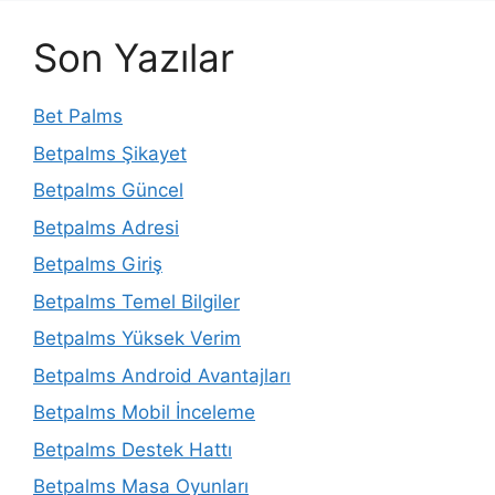
Son Yazılar
Bet Palms
Betpalms Şikayet
Betpalms Güncel
Betpalms Adresi
Betpalms Giriş
Betpalms Temel Bilgiler
Betpalms Yüksek Verim
Betpalms Android Avantajları
Betpalms Mobil İnceleme
Betpalms Destek Hattı
Betpalms Masa Oyunları