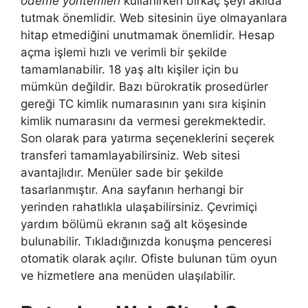
ödeme yöntemleri
kullanırken birkaç şeyi akılda
tutmak önemlidir. Web sitesinin üye olmayanlara
hitap etmediğini unutmamak önemlidir. Hesap
açma işlemi hızlı ve verimli bir şekilde
tamamlanabilir. 18 yaş altı kişiler için bu
mümkün değildir. Bazı bürokratik prosedürler
gereği TC kimlik numarasının yanı sıra kişinin
kimlik numarasını da vermesi gerekmektedir.
Son olarak para yatırma seçeneklerini seçerek
transferi tamamlayabilirsiniz. Web sitesi
avantajlıdır. Menüler sade bir şekilde
tasarlanmıştır. Ana sayfanın herhangi bir
yerinden rahatlıkla ulaşabilirsiniz. Çevrimiçi
yardım bölümü ekranın sağ alt köşesinde
bulunabilir. Tıkladığınızda konuşma penceresi
otomatik olarak açılır. Ofiste bulunan tüm oyun
ve hizmetlere ana menüden ulaşılabilir.