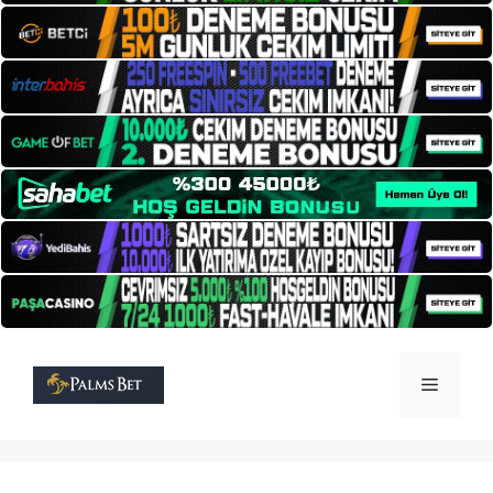
İçeriğe
atla
Menü