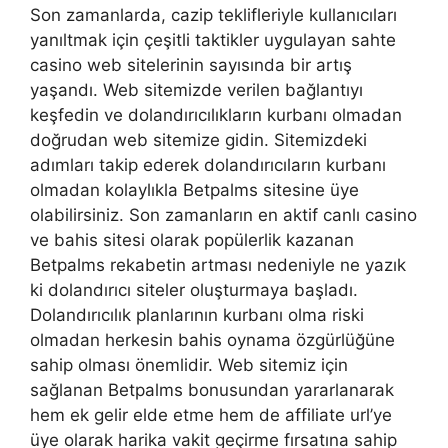
Son zamanlarda, cazip teklifleriyle kullanıcıları
yanıltmak için çeşitli taktikler uygulayan sahte
casino web sitelerinin sayısında bir artış
yaşandı. Web sitemizde verilen bağlantıyı
keşfedin ve dolandırıcılıkların kurbanı olmadan
doğrudan web sitemize gidin. Sitemizdeki
adımları takip ederek dolandırıcıların kurbanı
olmadan kolaylıkla Betpalms sitesine üye
olabilirsiniz. Son zamanların en aktif canlı casino
ve bahis sitesi olarak popülerlik kazanan
Betpalms rekabetin artması nedeniyle ne yazık
ki dolandırıcı siteler oluşturmaya başladı.
Dolandırıcılık planlarının kurbanı olma riski
olmadan herkesin bahis oynama özgürlüğüne
sahip olması önemlidir. Web sitemiz için
sağlanan Betpalms bonusundan yararlanarak
hem ek gelir elde etme hem de affiliate url’ye
üye olarak harika vakit geçirme fırsatına sahip