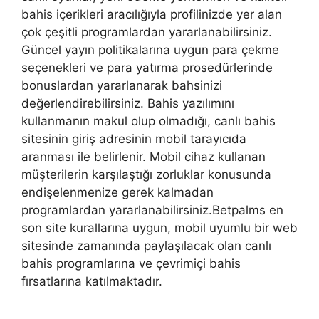
bahis içerikleri aracılığıyla profilinizde yer alan
çok çeşitli programlardan yararlanabilirsiniz.
Güncel yayın politikalarına uygun para çekme
seçenekleri ve para yatırma prosedürlerinde
bonuslardan yararlanarak bahsinizi
değerlendirebilirsiniz. Bahis yazılımını
kullanmanın makul olup olmadığı, canlı bahis
sitesinin giriş adresinin mobil tarayıcıda
aranması ile belirlenir. Mobil cihaz kullanan
müşterilerin karşılaştığı zorluklar konusunda
endişelenmenize gerek kalmadan
programlardan yararlanabilirsiniz.Betpalms en
son site kurallarına uygun, mobil uyumlu bir web
sitesinde zamanında paylaşılacak olan canlı
bahis programlarına ve çevrimiçi bahis
fırsatlarına katılmaktadır.