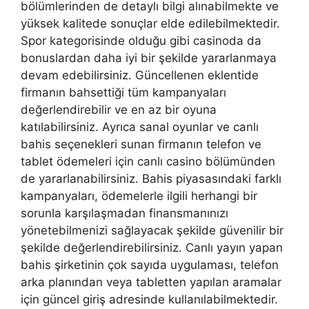
bölümlerinden de detaylı bilgi alınabilmekte ve
yüksek kalitede sonuçlar elde edilebilmektedir.
Spor kategorisinde olduğu gibi casinoda da
bonuslardan daha iyi bir şekilde yararlanmaya
devam edebilirsiniz. Güncellenen eklentide
firmanın bahsettiği tüm kampanyaları
değerlendirebilir ve en az bir oyuna
katılabilirsiniz. Ayrıca sanal oyunlar ve canlı
bahis seçenekleri sunan firmanın telefon ve
tablet ödemeleri için canlı casino bölümünden
de yararlanabilirsiniz. Bahis piyasasındaki farklı
kampanyaları, ödemelerle ilgili herhangi bir
sorunla karşılaşmadan finansmanınızı
yönetebilmenizi sağlayacak şekilde güvenilir bir
şekilde değerlendirebilirsiniz. Canlı yayın yapan
bahis şirketinin çok sayıda uygulaması, telefon
arka planından veya tabletten yapılan aramalar
için güncel giriş adresinde kullanılabilmektedir.