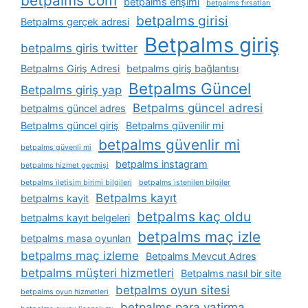
betpalms com
betpalms erişimi
betpalms fırsatları
betpalms girisi
Betpalms gerçek adresi
Betpalms giriş
betpalms giris twitter
Betpalms Giriş Adresi
betpalms giriş bağlantısı
Betpalms Güncel
Betpalms giriş yap
Betpalms güncel adresi
betpalms güncel adres
Betpalms güncel giriş
Betpalms güvenilir mi
betpalms güvenlir mi
betpalms güvenli mi
betpalms instagram
betpalms hizmet geçmişi
betpalms i̇letişim birimi bilgileri
betpalms i̇stenilen bilgiler
Betpalms kayıt
betpalms kayit
betpalms kaç oldu
betpalms kayıt belgeleri
betpalms maç izle
betpalms masa oyunları
betpalms maç izleme
Betpalms Mevcut Adres
betpalms müşteri hizmetleri
Betpalms nasıl bir site
betpalms oyun sitesi
betpalms oyun hizmetleri
betpalms para yatirma