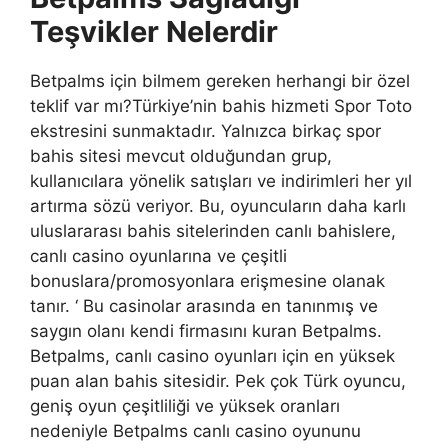
Teşvikler Nelerdir
Betpalms için bilmem gereken herhangi bir özel
teklif var mı?Türkiye’nin bahis hizmeti Spor Toto
ekstresini sunmaktadır. Yalnızca birkaç spor
bahis sitesi mevcut olduğundan grup,
kullanıcılara yönelik satışları ve indirimleri her yıl
artırma sözü veriyor. Bu, oyuncuların daha karlı
uluslararası bahis sitelerinden canlı bahislere,
canlı casino oyunlarına ve çeşitli
bonuslara/promosyonlara erişmesine olanak
tanır. ‘ Bu casinolar arasında en tanınmış ve
saygın olanı kendi firmasını kuran Betpalms.
Betpalms, canlı casino oyunları için en yüksek
puan alan bahis sitesidir. Pek çok Türk oyuncu,
geniş oyun çeşitliliği ve yüksek oranları
nedeniyle Betpalms canlı casino oyununu