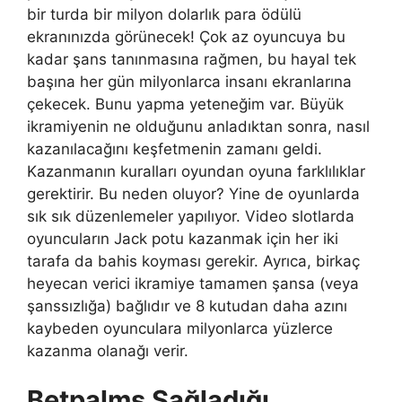
bir turda bir milyon dolarlık para ödülü
ekranınızda görünecek! Çok az oyuncuya bu
kadar şans tanınmasına rağmen, bu hayal tek
başına her gün milyonlarca insanı ekranlarına
çekecek. Bunu yapma yeteneğim var. Büyük
ikramiyenin ne olduğunu anladıktan sonra, nasıl
kazanılacağını keşfetmenin zamanı geldi.
Kazanmanın kuralları oyundan oyuna farklılıklar
gerektirir. Bu neden oluyor? Yine de oyunlarda
sık sık düzenlemeler yapılıyor. Video slotlarda
oyuncuların Jack potu kazanmak için her iki
tarafa da bahis koyması gerekir. Ayrıca, birkaç
heyecan verici ikramiye tamamen şansa (veya
şanssızlığa) bağlıdır ve 8 kutudan daha azını
kaybeden oyunculara milyonlarca yüzlerce
kazanma olanağı verir.
Betpalms Sağladığı