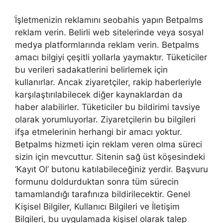
İ̇şletmenizin reklamını seobahis yapın Betpalms
reklam verin. Belirli web sitelerinde veya sosyal
medya platformlarında reklam verin. Betpalms
amacı bilgiyi çeşitli yollarla yaymaktır. Tüketiciler
bu verileri sadakatlerini belirlemek için
kullanırlar. Ancak ziyaretçiler, rakip haberleriyle
karşılaştırılabilecek diğer kaynaklardan da
haber alabilirler. Tüketiciler bu bildirimi tavsiye
olarak yorumluyorlar. Ziyaretçilerin bu bilgileri
ifşa etmelerinin herhangi bir amacı yoktur.
Betpalms hizmeti için reklam veren olma süreci
sizin için mevcuttur. Sitenin sağ üst köşesindeki
‘Kayıt Ol’ butonu katılabileceğiniz yerdir. Başvuru
formunu doldurduktan sonra tüm sürecin
tamamlandığı tarafınıza bildirilecektir. Genel
Kişisel Bilgiler, Kullanıcı Bilgileri ve İletişim
Bilgileri, bu uygulamada kişisel olarak talep