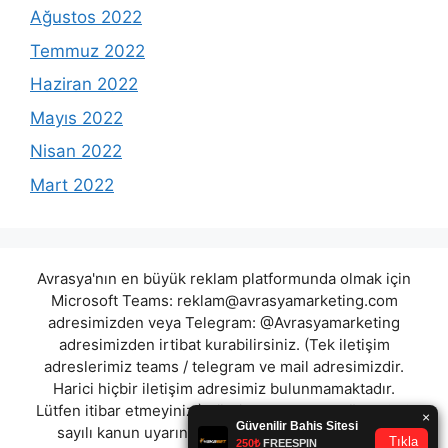
Ağustos 2022
Temmuz 2022
Haziran 2022
Mayıs 2022
Nisan 2022
Mart 2022
Avrasya'nın en büyük reklam platformunda olmak için
Microsoft Teams:
reklam@avrasyamarketing.com
adresimizden veya Telegram: @Avrasyamarketing
adresimizden irtibat kurabilirsiniz. (Tek iletişim
adreslerimiz teams / telegram ve mail adresimizdir.
Harici hiçbir iletişim adresimiz bulunmamaktadır.
Lütfen itibar etmeyiniz.) Türkiye yasalarına göre 7258
sayılı kanun uyarınca yasa dışı bahis oynamanın