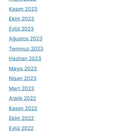
Kasım 2023
Ekim 2023
Eylül 2023
Ağustos 2023
Temmuz 2023
Haziran 2023
Mayıs 2023
Nisan 2023
Mart 2023
Aralık 2022
Kasım 2022
Ekim 2022
Eylül 2022