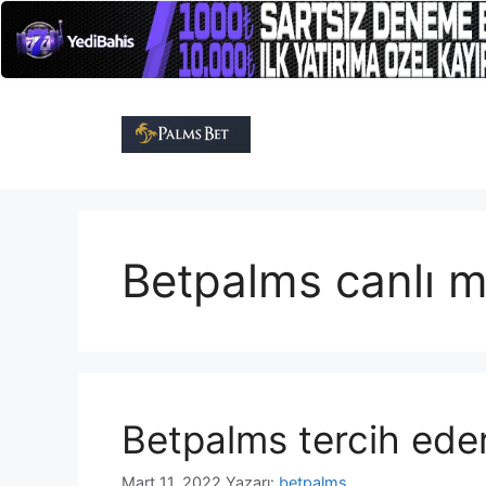
İçeriğe
atla
Betpalms canlı m
Betpalms tercih ede
Mart 11, 2022
Yazarı:
betpalms