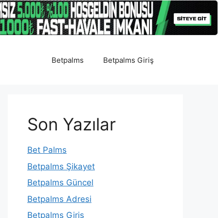
Betpalms
Betpalms Giriş
Son Yazılar
Bet Palms
Betpalms Şikayet
Betpalms Güncel
Betpalms Adresi
Betpalms Giriş