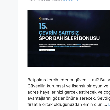
Betpalms tercih ederim güvenilir mi? Bu sor
Güvenilir, kurumsal ve lisanslı bir oyun ve
adres hayallerinizi gerçekleştirecek ve 
avantajlarını gözler önüne serecek. Sevdiği
fırsatla ortak olduğunuzdan emin olun …