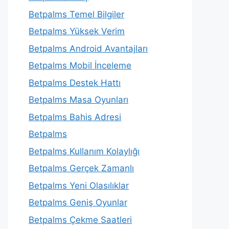
Betpalms Temel Bilgiler
Betpalms Yüksek Verim
Betpalms Android Avantajları
Betpalms Mobil İnceleme
Betpalms Destek Hattı
Betpalms Masa Oyunları
Betpalms Bahis Adresi
Betpalms
Betpalms Kullanım Kolaylığı
Betpalms Gerçek Zamanlı
Betpalms Yeni Olasılıklar
Betpalms Geniş Oyunlar
Betpalms Çekme Saatleri