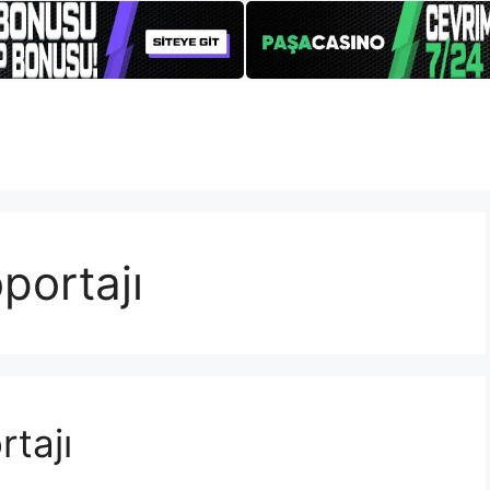
portajı
tajı