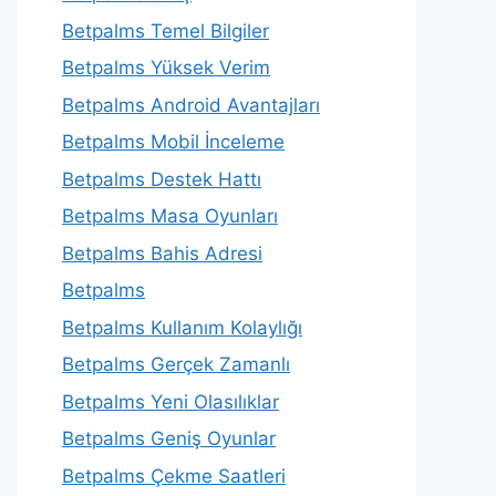
Betpalms Temel Bilgiler
Betpalms Yüksek Verim
Betpalms Android Avantajları
Betpalms Mobil İnceleme
Betpalms Destek Hattı
Betpalms Masa Oyunları
Betpalms Bahis Adresi
Betpalms
Betpalms Kullanım Kolaylığı
Betpalms Gerçek Zamanlı
Betpalms Yeni Olasılıklar
Betpalms Geniş Oyunlar
Betpalms Çekme Saatleri