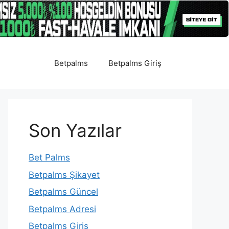
Betpalms
Betpalms Giriş
Son Yazılar
Bet Palms
Betpalms Şikayet
Betpalms Güncel
Betpalms Adresi
Betpalms Giriş