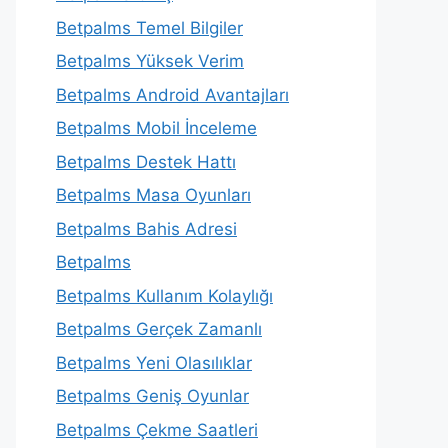
Betpalms Temel Bilgiler
Betpalms Yüksek Verim
Betpalms Android Avantajları
Betpalms Mobil İnceleme
Betpalms Destek Hattı
Betpalms Masa Oyunları
Betpalms Bahis Adresi
Betpalms
Betpalms Kullanım Kolaylığı
Betpalms Gerçek Zamanlı
Betpalms Yeni Olasılıklar
Betpalms Geniş Oyunlar
Betpalms Çekme Saatleri