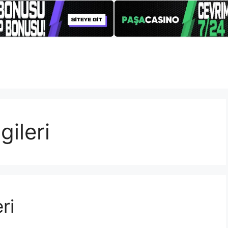
gileri
ri