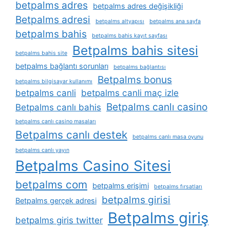
betpalms adres
betpalms adres değişikliği
Betpalms adresi
betpalms altyapısı
betpalms ana sayfa
betpalms bahis
betpalms bahis kayıt sayfası
Betpalms bahis sitesi
betpalms bahis site
betpalms bağlantı sorunları
betpalms bağlantısı
Betpalms bonus
betpalms bilgisayar kullanımı
betpalms canli
betpalms canli maç izle
Betpalms canlı casino
Betpalms canlı bahis
betpalms canlı casino masaları
Betpalms canlı destek
betpalms canlı masa oyunu
betpalms canlı yayın
Betpalms Casino Sitesi
betpalms com
betpalms erişimi
betpalms fırsatları
betpalms girisi
Betpalms gerçek adresi
Betpalms giriş
betpalms giris twitter