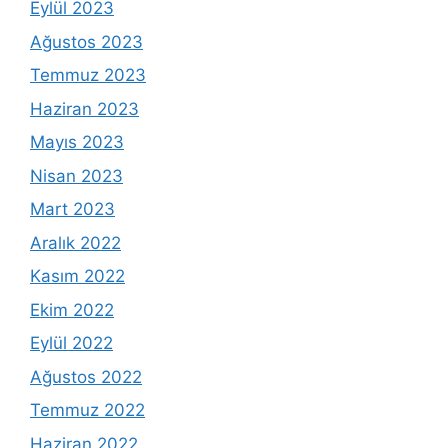
Eylül 2023
Ağustos 2023
Temmuz 2023
Haziran 2023
Mayıs 2023
Nisan 2023
Mart 2023
Aralık 2022
Kasım 2022
Ekim 2022
Eylül 2022
Ağustos 2022
Temmuz 2022
Haziran 2022