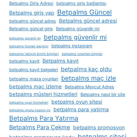
Betpalms Giriş Adresi
betpalms giriş bağlantısı
Betpalms Güncel
Betpalms giriş yap
Betpalms güncel adresi
betpalms güncel adres
Betpalms güncel giriş
Betpalms güvenilir mi
betpalms güvenlir mi
betpalms güvenli mi
betpalms instagram
betpalms hizmet geçmişi
betpalms i̇letişim birimi bilgileri
betpalms i̇stenilen bilgiler
Betpalms kayıt
betpalms kayit
betpalms kaç oldu
betpalms kayıt belgeleri
betpalms maç izle
betpalms masa oyunları
betpalms maç izleme
Betpalms Mevcut Adres
betpalms müşteri hizmetleri
Betpalms nasıl bir site
betpalms oyun sitesi
betpalms oyun hizmetleri
betpalms para yatirma
betpalms oyunu lisanslı mı
Betpalms Para Yatırma
Betpalms Para Çekme
betpalms promosyon
betpalms sitesi