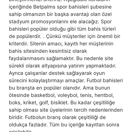
içeriğinde Betpalms spor bahisleri şubesine
sahip olmanızın bir başka avantajı olan özel
stadyum promosyonlarını ele alacağız. Spor
bahisleri popüler olduğu gibi tüm bahis türleri
de popülerdir. . Çünkü müşteriler için önemli bir
kriterdir. Sitenin amacı, kayıtlı her müşterinin
bahis sitesinden kesintisiz olarak
faydalanmasını sağlamaktır. Bu nedenle site
sürekli olarak altyapısına yatırım yapmaktadır.
Ayrıca çalışanlar destek sağlayarak oyun
sürecini kolaylaştırmayı amaçlar. Futbol bahisleri
bu branşta en popüler olanıdır. Ama bunun
ötesinde basketbol, ​​voleybol, tenis, hentbol, ​​
boks, kriket, golf, bisiklet. Bu kadar çeşitliliğe
sahip olması site üyelerinin tercih nedenlerinden
biridir. Futbolun branş olarak çeşitliliği de
oldukça fazladır. Tüm bu içeriğe kayıttan sonra
erişilebilir.