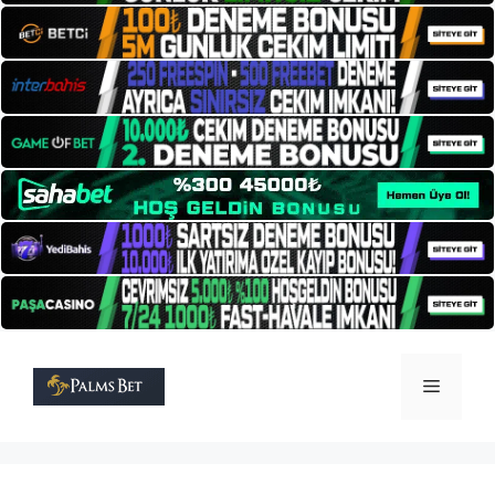
İçeriğe
atla
Menü