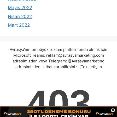
Mayıs 2022
Nisan 2022
Mart 2022
Avrasya'nın en büyük reklam platformunda olmak için
Microsoft Teams:
reklam@avrasyamarketing.com
adresimizden veya Telegram: @Avrasyamarketing
adresimizden irtibat kurabilirsiniz. (Tek iletişim
adreslerimiz teams / telegram ve mail adresimizdir.
Harici hiçbir iletişim adresimiz bulunmamaktadır.
Lütfen itibar etmeyiniz.) Türkiye yasalarına göre 7258
sayılı kanun uyarınca yasa dışı bahis oynamanın
cezaları mevcuttur. Şu an bulunduğunuz site hiç bir
şekilde illegal bahis oyunları oynatmıyor ve oynamaya
aracı olmuyordur.
epikbahis
|
betsibet
|
rinabet
|
×
elipsbet
|
casinolobi
|
biabett
|
isabet
|
probahis
"