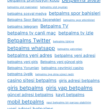
betpalms promosyon kodu
betpalms slot makineleri
betpalms slot oyunları
betpalms spor bahisleri
betpalms sosyal medya
Betpalms Spor Bahis Seçenekleri
betpalms spor etkinlikleri
Betpalms TV
betpalms telegram
betpalms tv canli maç
betpalms tv izle
Betpalms Twitter
betpalms türkiye
betpalms whatsapp
betpalms yatırımları
betpalms yeni adres
betpalms yeni adresi
betpalms yeni giris
Betpalms yeni güncel giriş
Betpalms Yorumları
betpalms çevrimiçi casino
betpalms üyelik
betpalms üye olma süreci nedir
casino sitesi betpalms
giris adresi betpalms
giris betpalms
giris yap betpalms
güncel adresi betpalms
kayit betpalms
mobil betpalms
nasıl betpalms bir parçası olabilirim
yeni adresi betpalms