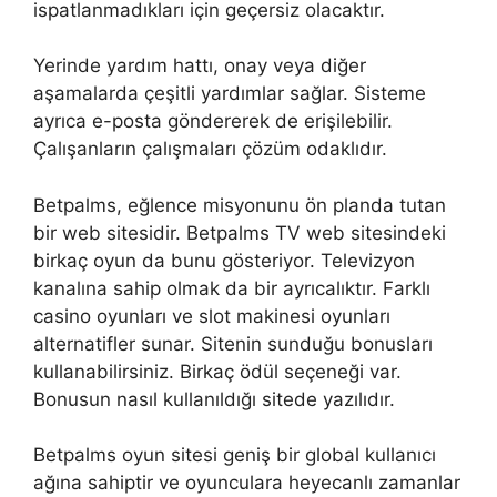
ispatlanmadıkları için geçersiz olacaktır.
Yerinde yardım hattı, onay veya diğer
aşamalarda çeşitli yardımlar sağlar. Sisteme
ayrıca e-posta göndererek de erişilebilir.
Çalışanların çalışmaları çözüm odaklıdır.
Betpalms, eğlence misyonunu ön planda tutan
bir web sitesidir. Betpalms TV web sitesindeki
birkaç oyun da bunu gösteriyor. Televizyon
kanalına sahip olmak da bir ayrıcalıktır. Farklı
casino oyunları ve slot makinesi oyunları
alternatifler sunar. Sitenin sunduğu bonusları
kullanabilirsiniz. Birkaç ödül seçeneği var.
Bonusun nasıl kullanıldığı sitede yazılıdır.
Betpalms oyun sitesi geniş bir global kullanıcı
ağına sahiptir ve oyunculara heyecanlı zamanlar